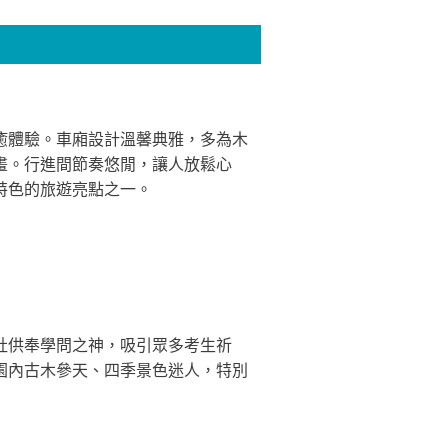
癒體驗。車廂設計溫馨典雅，多為木
畫。行進間節奏悠閒，讓人放鬆心
特色的旅遊亮點之一。
社供奉學問之神，吸引眾多考生祈
園內古木參天、四季景色迷人，特別