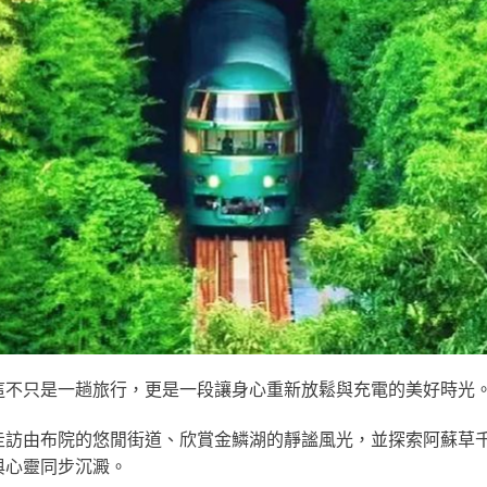
這不只是一趟旅行，更是一段讓身心重新放鬆與充電的美好時光
走訪
由布院
的悠閒街道、欣賞
金鱗湖
的靜謐風光，並探索
阿蘇草
與心靈同步沉澱。