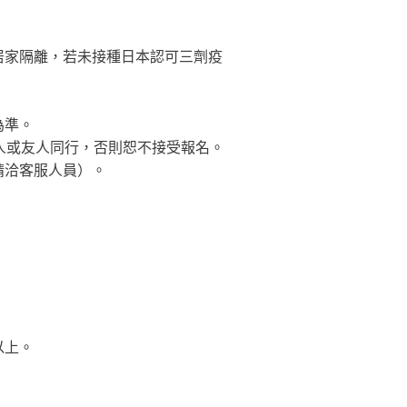
居家隔離，若未接種日本認可三劑疫
為準。
人或友人同行，否則恕不接受報名。
請洽客服人員）。
以上。