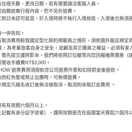
長住宿天數、更改日期，若有需要請洽客服人員。
同自願放棄行程內容，恕不另外退費。
三劑日本認可疫苗，於入境時將不執行入境檢疫，入境後也無須
時一併告知。
有取消費用較我國定型化契約規範高之情形，須依國外飯店規定
貴賓，為考量旅客自身之安全，並顧及其它團員之權益，必須有家
，需先提交護照影本，我們將依照訂位艙等向您回報機票價差（
收手續費NT$3,000。
SHOW 退票費用須按航空公司退票作業和扣除罰金後退款。
政府紅色警戒禁止出團時，可無償退費。
作規定凡報名收訂後無法做取消，取消則收取訂金費用 。
需有有效期六個月以上。
上記載有身分証字號者），護照效期是否在返國當天算起六個月
。