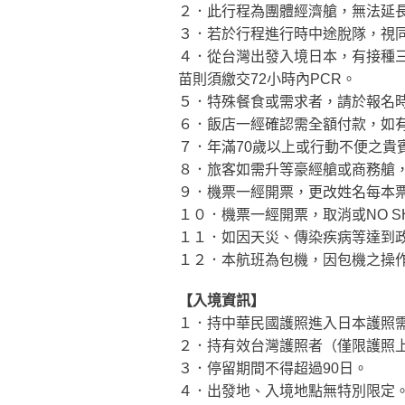
２．此行程為團體經濟艙，無法延
３．若於行程進行時中途脫隊，視
４．從台灣出發入境日本，有接種
苗則須繳交72小時內PCR。
５．特殊餐食或需求者，請於報名
６．飯店一經確認需全額付款，如
７．年滿70歲以上或行動不便之
８．旅客如需升等豪經艙或商務艙
９．機票一經開票，更改姓名每本票需
１０．機票一經開票，取消或NO 
１１．如因天災、傳染疾病等達到
１２．本航班為包機，因包機之操
【入境資訊】
１．持中華民國護照進入日本護照
２．持有效台灣護照者（僅限護照
３．停留期間不得超過90日。
４．出發地、入境地點無特別限定