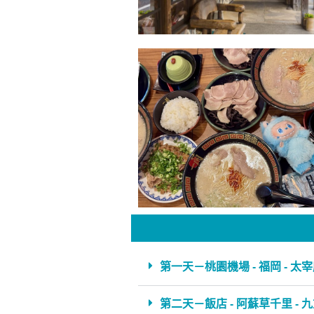
第一天－桃園機場 - 福岡 - 太宰府
第二天－飯店 - 阿蘇草千里 - 九