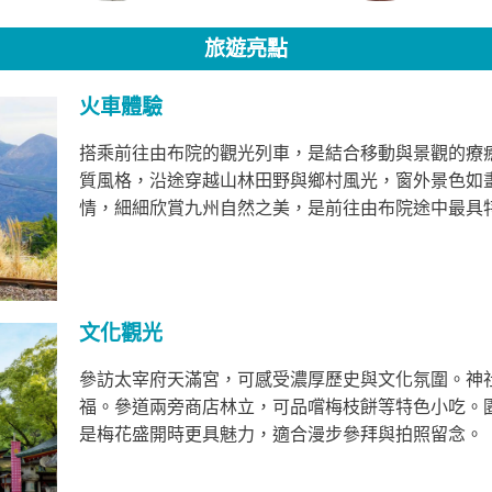
旅遊亮點
火車體驗
搭乘前往
由布院
的觀光列車，是結合移動與景觀的療
質風格，沿途穿越山林田野與鄉村風光，窗外景色如
情，細細欣賞九州自然之美，是前往由布院途中最具
文化觀光
參訪
太宰府天滿宮
，可感受濃厚歷史與文化氛圍。神
福。參道兩旁商店林立，可品嚐梅枝餅等特色小吃。
是梅花盛開時更具魅力，適合漫步參拜與拍照留念。