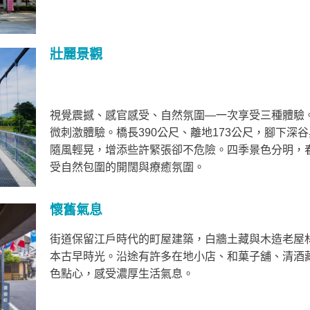
壯麗景觀
視覺震撼、感官感受、自然氛圍—一次享受三種體驗
微刺激體驗。橋長390公尺、離地173公尺，腳下深
隨風輕晃，增添些許緊張卻不危險。四季景色分明，
受自然包圍的開闊與療癒氛圍。
懷舊氣息
街道保留江戶時代的町屋建築，白牆土藏與木造老屋
本古早時光。沿途有許多在地小店、和菓子舖、清酒
色點心，感受濃厚生活氣息。