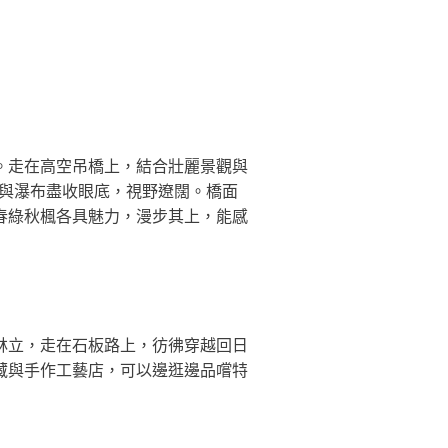
。走在高空吊橋上，結合壯麗景觀與
谷與瀑布盡收眼底，視野遼闊。橋面
春綠秋楓各具魅力，漫步其上，能感
林立，走在石板路上，彷彿穿越回日
藏與手作工藝店，可以邊逛邊品嚐特