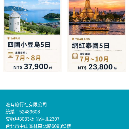
唯有旅行社有限公司
統編：52489608
交觀甲8033號 品保北2307
台北市中山區林森北路609號3樓