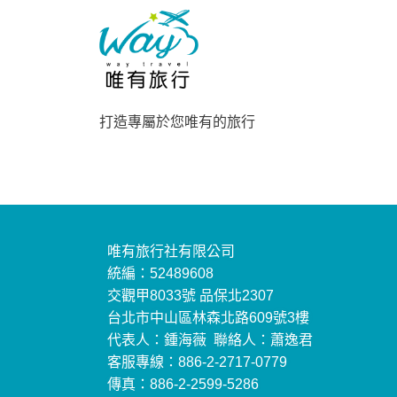
打造專屬於您唯有的旅行
唯有旅行社有限公司
統編：52489608
交觀甲8033號 品保北2307
台北市中山區林森北路609號3樓
代表人：鍾海薇 聯絡人：蕭逸君
客服專線：886-2-2717-0779
傳真：886-2-2599-5286