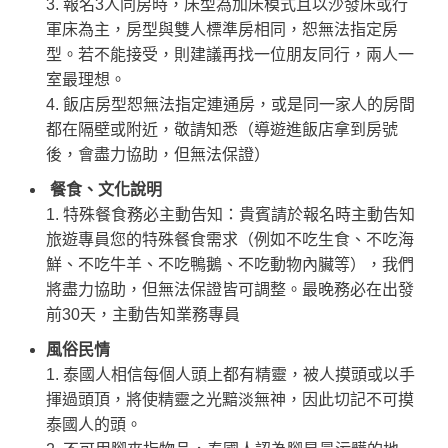
3. 報名3人同房時，床型為加床模式且以沙發床或行
軍床為主，房型與雙人標準房相同，恕無法指定房
型。若不能接受，則建議再找一位朋友同行，兩人一
室最理想。
4. 飯店房型恕無法指定連通房，或是同一家人的房間
都在隔壁或附近，敬請知悉（導遊進飯店拿到房號
後，會盡力協助，但無法保證）
餐食、文化說明
1. 特殊餐食務必主動告知：貴賓請於報名時主動告知
旅遊專員您的特殊餐食需求（例如不吃生食、不吃海
鮮、不吃牛羊、不吃鴨鵝、不吃動物內臟等），我們
將盡力協助，但無法保證皆可調整。最晚務必在出發
前30天，主動告知業務專員
風俗民情
1. 泰國人相信每個人頭上都有精靈，被人摸頭或以手
揮過頭頂，將使精靈之光黯淡無神，因此切記不可摸
泰國人的頭。