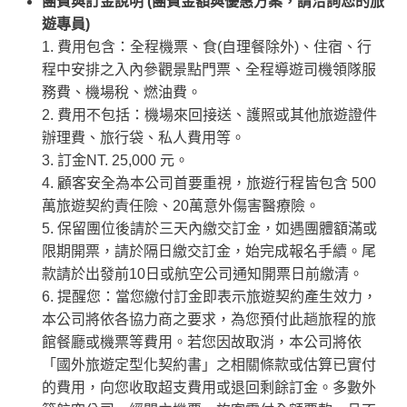
團費與訂金說明 (團費金額與優惠方案，請洽詢您的旅
遊專員)
1. 費用包含：全程機票、食(自理餐除外)、住宿、行
程中安排之入內參觀景點門票、全程導遊司機領隊服
務費、機場稅、燃油費。
2. 費用不包括：機場來回接送、護照或其他旅遊證件
辦理費、旅行袋、私人費用等。
3. 訂金
NT. 25,000 元
。
4. 顧客安全為本公司首要重視，旅遊行程皆包含 500
萬旅遊契約責任險、20萬意外傷害醫療險。
5. 保留團位後請於三天內繳交訂金，如遇團體額滿或
限期開票，請於隔日繳交訂金，始完成報名手續。尾
款請於出發前10日或航空公司通知開票日前繳清。
6. 提醒您：當您繳付訂金即表示旅遊契約產生效力，
本公司將依各協力商之要求，為您預付此趟旅程的旅
館餐廳或機票等費用。若您因故取消，本公司將依
「國外旅遊定型化契約書」之相關條款或估算已實付
的費用，向您收取超支費用或退回剩餘訂金。多數外