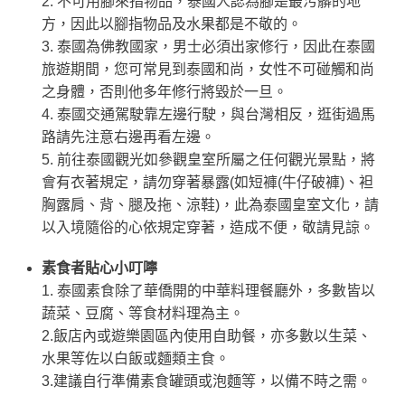
2. 不可用腳來指物品，泰國人認為腳是最污髒的地
方，因此以腳指物品及水果都是不敬的。
3. 泰國為佛教國家，男士必須出家修行，因此在泰國
旅遊期間，您可常見到泰國和尚，女性不可碰觸和尚
之身體，否則他多年修行將毀於一旦。
4. 泰國交通駕駛靠左邊行駛，與台灣相反，逛街過馬
路請先注意右邊再看左邊。
5. 前往泰國觀光如參觀皇室所屬之任何觀光景點，將
會有衣著規定，請勿穿著暴露(如短褲(牛仔破褲)、袒
胸露肩、背、腿及拖、涼鞋)，此為泰國皇室文化，請
以入境隨俗的心依規定穿著，造成不便，敬請見諒。
素食者貼心小叮嚀
1. 泰國素食除了華僑開的中華料理餐廳外，多數皆以
蔬菜、豆腐、等食材料理為主。
2.飯店內或遊樂園區內使用自助餐，亦多數以生菜、
水果等佐以白飯或麵類主食。
3.建議自行準備素食罐頭或泡麵等，以備不時之需。