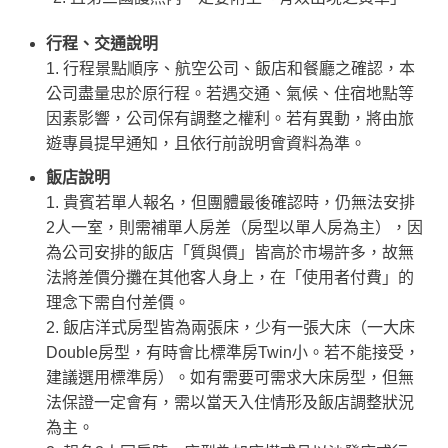
行程、交通說明
1. 行程景點順序、航空公司、飯店和餐廳之確認，本
公司盡量忠於原行程。若遇交通、氣候、住宿地點等
因素影響，公司保有調整之權利。若有異動，將由旅
遊專員提早通知，且依行前說明會資料為準。
飯店說明
1. 貴賓若單人報名，但團體最後確認時，仍無法安排
2人一室，則需補單人房差（房型以單人房為主），因
為公司安排的飯店「質與價」皆高於市場許多，故無
法將差價分攤在其他客人身上，在「使用者付費」的
理念下需自付差價。
2. 飯店洋式房型皆為兩張床，少有一張大床（一大床
Double房型，有時會比標準房Twin小。若不能接受，
建議選用標準房）。如有需要可需求大床房型，但無
法保證一定會有，需以當天入住情形及飯店調整狀況
為主。