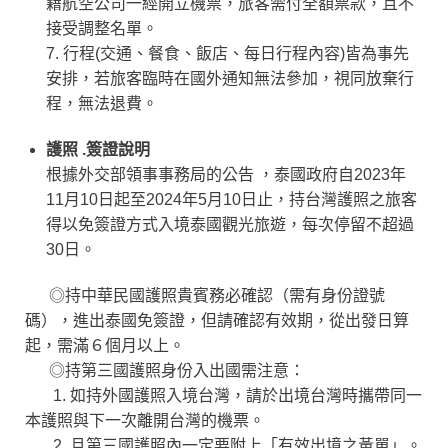
籍航空公司一經開立機票，旅客需付全額票款，且不
接受調整名單。
7. 行程(交通、餐食、飯店、每日行程內容)皆為事先
安排，若旅客臨時在國外通知無法參加，視同放棄行
程，無法退費。
護照 .簽證說明
根據外交部領事事務局的公告 ，泰國政府自2023年
11月10日起至2024年5月10日止，持台灣護照之旅客
得以免簽證方式入境泰國觀光旅遊，每次停留不超過
30日。
◎持中華民國護照貴賓務必確認（需有身份證號
碼），進出泰國免簽證，但請確認有效期，從出發日算
起，需滿６個月以上。
◎持第三國護照身份入出國需注意：
1. 如持外國護照入境台灣，請於出境台灣時攜帶同一
本護照與下一次離開台灣的機票。
2. 且第三國護照內一定要附上「有效出境之黃單」。