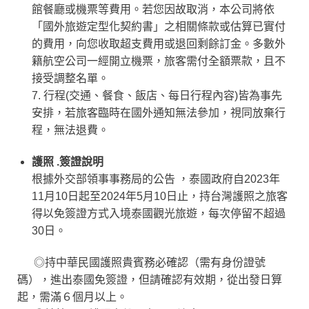
館餐廳或機票等費用。若您因故取消，本公司將依
「國外旅遊定型化契約書」之相關條款或估算已實付
的費用，向您收取超支費用或退回剩餘訂金。多數外
籍航空公司一經開立機票，旅客需付全額票款，且不
接受調整名單。
7. 行程(交通、餐食、飯店、每日行程內容)皆為事先
安排，若旅客臨時在國外通知無法參加，視同放棄行
程，無法退費。
護照 .簽證說明
根據外交部領事事務局的公告 ，泰國政府自2023年
11月10日起至2024年5月10日止，持台灣護照之旅客
得以免簽證方式入境泰國觀光旅遊，每次停留不超過
30日。
◎持中華民國護照貴賓務必確認（需有身份證號
碼），進出泰國免簽證，但請確認有效期，從出發日算
起，需滿６個月以上。