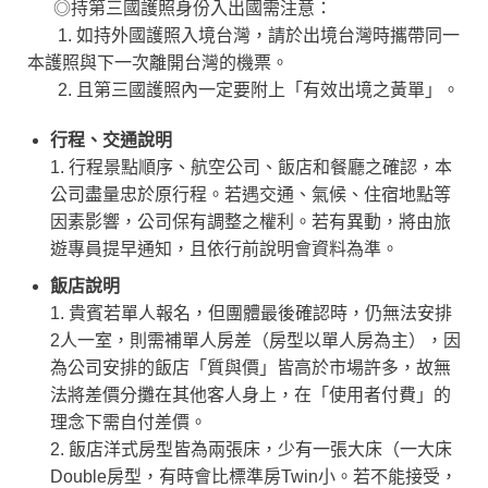
◎持第三國護照身份入出國需注意：
1. 如持外國護照入境台灣，請於出境台灣時攜帶同一
本護照與下一次離開台灣的機票。
2. 且第三國護照內一定要附上「有效出境之黃單」。
行程、交通說明
1. 行程景點順序、航空公司、飯店和餐廳之確認，本
公司盡量忠於原行程。若遇交通、氣候、住宿地點等
因素影響，公司保有調整之權利。若有異動，將由旅
遊專員提早通知，且依行前說明會資料為準。
飯店說明
1. 貴賓若單人報名，但團體最後確認時，仍無法安排
2人一室，則需補單人房差（房型以單人房為主），因
為公司安排的飯店「質與價」皆高於市場許多，故無
法將差價分攤在其他客人身上，在「使用者付費」的
理念下需自付差價。
2. 飯店洋式房型皆為兩張床，少有一張大床（一大床
Double房型，有時會比標準房Twin小。若不能接受，