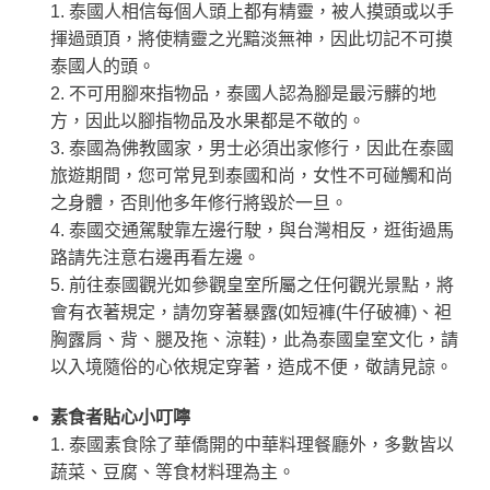
1. 泰國人相信每個人頭上都有精靈，被人摸頭或以手
揮過頭頂，將使精靈之光黯淡無神，因此切記不可摸
泰國人的頭。
2. 不可用腳來指物品，泰國人認為腳是最污髒的地
方，因此以腳指物品及水果都是不敬的。
3. 泰國為佛教國家，男士必須出家修行，因此在泰國
旅遊期間，您可常見到泰國和尚，女性不可碰觸和尚
之身體，否則他多年修行將毀於一旦。
4. 泰國交通駕駛靠左邊行駛，與台灣相反，逛街過馬
路請先注意右邊再看左邊。
5. 前往泰國觀光如參觀皇室所屬之任何觀光景點，將
會有衣著規定，請勿穿著暴露(如短褲(牛仔破褲)、袒
胸露肩、背、腿及拖、涼鞋)，此為泰國皇室文化，請
以入境隨俗的心依規定穿著，造成不便，敬請見諒。
素食者貼心小叮嚀
1. 泰國素食除了華僑開的中華料理餐廳外，多數皆以
蔬菜、豆腐、等食材料理為主。