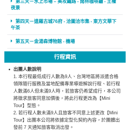
第三天－水上市場 – 美攻鐵路 - 雨林咖啡廳 - 王權
夜景
第四天－遑羅古城76府 - 洽圖洽市集 - 東方文華下
午茶
第五天－金湯森博物館 - 機場
行程資訊
出團人數說明
1. 本行程最低成行人數為9人、台灣地區將派遣合格
領隊隨行服務及當地配備專業導遊解說行程、若行程
人數滿6人但未滿9人時，若旅客仍希望成行，本公司
將徵求旅客同意加價後，將此行程更改為【Mini
Tour】型態。
2. 若行程人數未滿9人且旅客不同意上述更改【Mini
Tour】出團本公司將依據定型化契約內容，於團體出
發前 7 天通知旅客取消出發。