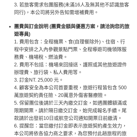
3. 若旅客需求包團服務(未滿16人及無其他不認識旅客
同行)，本公司將另外告知需增補費用。
團費與訂金說明 (團費金額與優惠方案，請洽詢您的旅
遊專員)
1. 費用包含：全程機票、食(自理餐除外)、住宿、行
程中安排之入內參觀景點門票、全程導遊司機領隊服
務費、機場稅、燃油費。
2. 費用不包括：機場來回接送、護照或其他旅遊證件
辦理費、旅行袋、私人費用等。
3. 訂金
NT. 25,000 元
。
4. 顧客安全為本公司首要重視，旅遊行程皆包含 500
萬旅遊契約責任險、20萬意外傷害醫療險。
5. 保留團位後請於三天內繳交訂金，如遇團體額滿或
限期開票，請於隔日繳交訂金，始完成報名手續。尾
款請於出發前10日或航空公司通知開票日前繳清。
6. 提醒您：當您繳付訂金即表示旅遊契約產生效力，
本公司將依各協力商之要求，為您預付此趟旅程的旅