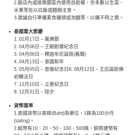
2.飯店內或遊樂園區內使用自助餐，亦多數以生菜、
水果等佐以白飯或麵類主食。
3.建議自行準備素食罐頭或泡麵等，以備不時之需。
泰國重大節慶
1. 02月17日 – 萬佛節
2. 04月06日 – 王朝創建紀念日
3. 04月08日 – 釋迦牟尼誕辰(舊曆)
4. 04月13日 – 泰國新年
5. 05月05日 – 登基紀念日
6. 08月12日 – 王后誕辰佛
初轉法日
7. 12月10日 – 立憲紀念日
8. 12月31日 – 除夕
貨幣匯率
1.泰國貨幣以泰銖(Baht)為單位，1銖為100沙丹
(sating)。
2.紙幣有10、20、50、100、500銖，銅質硬幣有