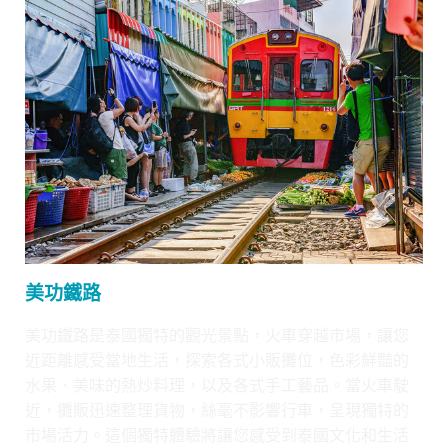
美功鐵路
美功鐵路是泰國獨特的觀光景點，火車穿越市場，讓您
近距離感受當地生活，探索各式小販攤位，色彩鮮豔的
水果、美味的熱炒料理，以及各式手工藝品。當火車駛
近，攤販迅速整理貨物，絲毫不影響行車，呈現獨特的
市場活力。這個獨特體驗將讓您感受到泰國文化和生活