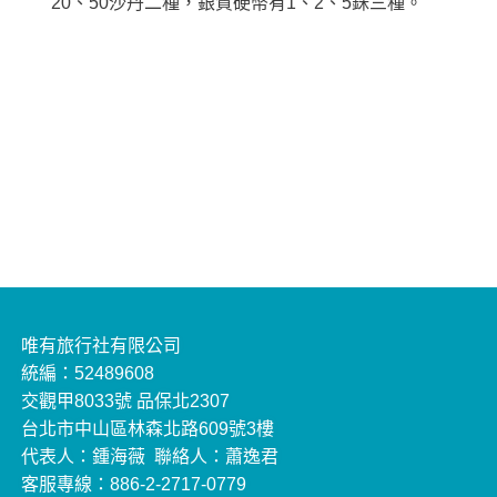
20、50沙丹二種，銀質硬幣有1、2、5銖三種。
唯有旅行社有限公司
統編：52489608
交觀甲8033號 品保北2307
台北市中山區林森北路609號3樓
代表人：鍾海薇 聯絡人：蕭逸君
客服專線：886-2-2717-0779